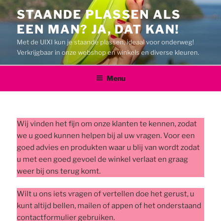
Ga
STAANDE PLASSEN ALS
naar
EEN MAN? JA, DAT KAN!
de
inhoud
Met de UIXI kun je staande plassen, ideaal voor onderweg!
Verkrijgbaar in onze webshop en winkels en diverse kleuren.
Menu
Wij vinden het fijn om onze klanten te kennen, zodat
we u goed kunnen helpen bij al uw vragen. Voor een
goed advies en produkten waar u blij van wordt zodat
u met een goed gevoel de winkel verlaat en graag
weer bij ons terug komt.
Wilt u ons iets vragen of vertellen doe het gerust, u
kunt altijd bellen, mailen of appen of het onderstaand
contactformulier gebruiken.