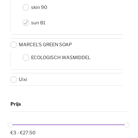
skin 90
sun 81
MARCEL'S GREEN SOAP
ECOLOGISCH WASMIDDEL
Uixi
Prijs
€
3
-
€
27.50