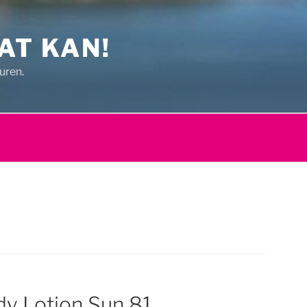
AT KAN!
uren.
y Lotion Sun 81