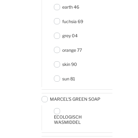
earth 46
fuchsia 69
grey 04
orange 77
skin 90
sun 81
MARCEL'S GREEN SOAP
ECOLOGISCH
WASMIDDEL