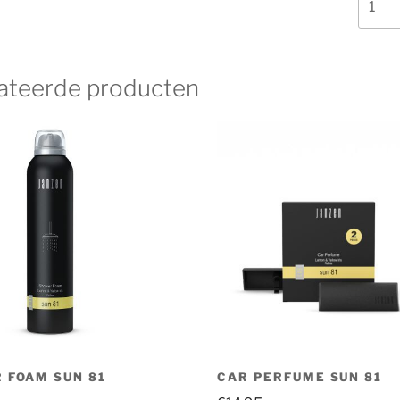
Lotio
Sun
81
aantal
ateerde producten
 FOAM SUN 81
CAR PERFUME SUN 81