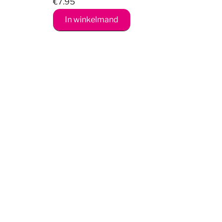
€
7.95
In winkelmand