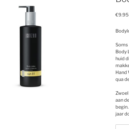
€
9.95
Bodylo
Soms h
Body 
huid d
makkel
Hand 
qua de
Zwoel 
aan de
begin.
jaar d
Body