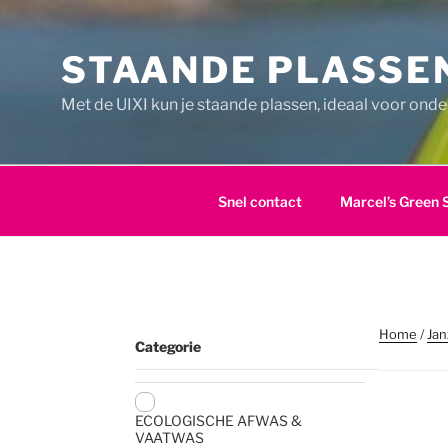
Ga
naar
STAANDE PLASSEN
de
inhoud
Met de UIXI kun je staande plassen, ideaal voor ond
Snel contact
Marcel’s Green 
Home
/
Jan
Categorie
ECOLOGISCHE AFWAS &
VAATWAS