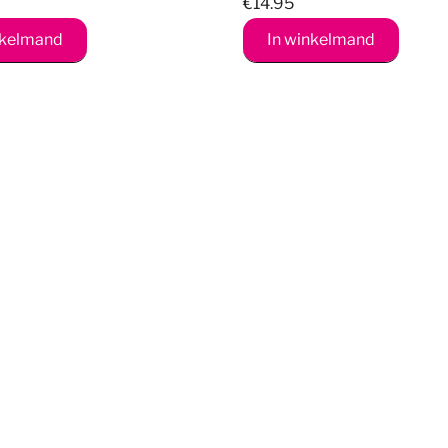
€
14.95
nkelmand
In winkelmand