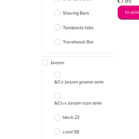
€
7.95
In wi
Shaving Bars
Tandpasta tabs
Travelwash Bar
Janzen
&Co Janzen groene serie
&Co x Janzen roze serie
black 22
coral 58