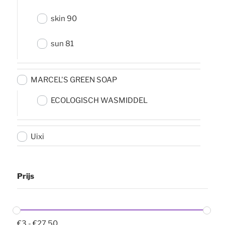
skin 90
sun 81
MARCEL'S GREEN SOAP
ECOLOGISCH WASMIDDEL
Uixi
Prijs
€
3
-
€
27.50