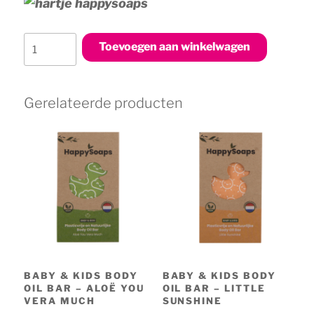
Baby
Toevoegen aan winkelwagen
Shampoo
en
Body
Gerelateerde producten
Wash
Bar
–
Aloë
You
Vera
Much
aantal
BABY & KIDS BODY
BABY & KIDS BODY
OIL BAR – ALOË YOU
OIL BAR – LITTLE
VERA MUCH
SUNSHINE