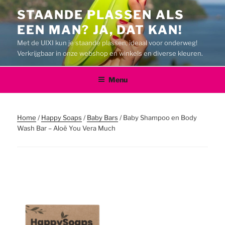
Ga
STAANDE PLASSEN ALS
naar
EEN MAN? JA, DAT KAN!
de
inhoud
Met de UIXI kun je staande plassen, ideaal voor onderweg!
Verkrijgbaar in onze webshop en winkels en diverse kleuren.
Menu
Home
/
Happy Soaps
/
Baby Bars
/ Baby Shampoo en Body
Wash Bar – Aloë You Vera Much