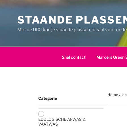
Ga
naar
STAANDE PLASSEN
de
inhoud
Met de UIXI kun je staande plassen, ideaal voor ond
Snel contact
Marcel’s Green 
Home
/
Jan
Categorie
ECOLOGISCHE AFWAS &
VAATWAS