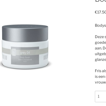
€
17.5
Bodys
Deze s
goede 
aan. D
uitgeb
glanze
Fris a
is een
vrouw.
Body
Scrub
Grey