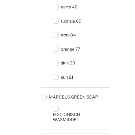
earth 46
fuchsia 69
grey 04
orange 77
skin 90
sun 81
MARCEL'S GREEN SOAP
ECOLOGISCH
WASMIDDEL