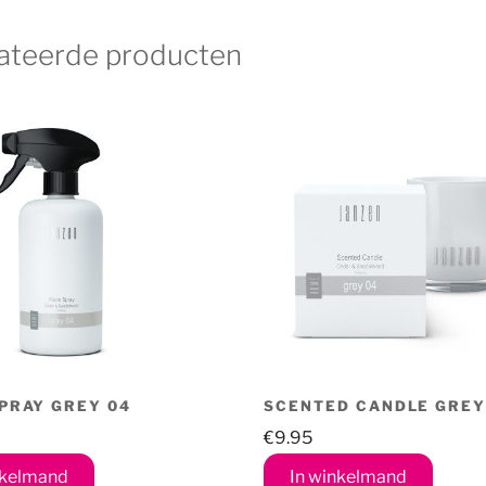
04
aantal
ateerde producten
PRAY GREY 04
SCENTED CANDLE GREY
€
9.95
nkelmand
In winkelmand