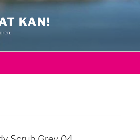
AT KAN!
uren.
y Scrub Grey 04