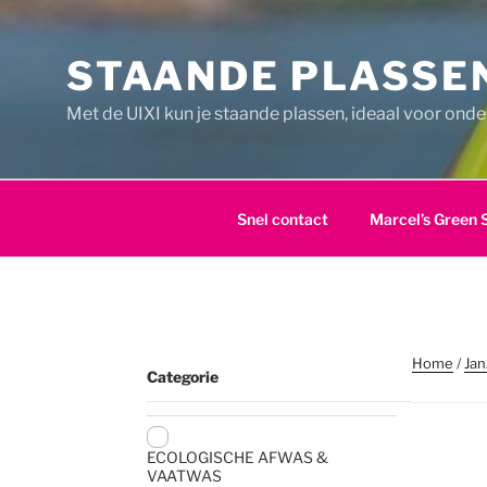
Ga
naar
STAANDE PLASSEN
de
inhoud
Met de UIXI kun je staande plassen, ideaal voor ond
Snel contact
Marcel’s Green 
Home
/
Jan
Categorie
ECOLOGISCHE AFWAS &
VAATWAS