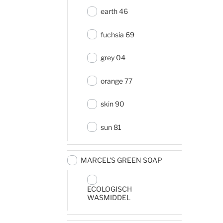
earth 46
fuchsia 69
grey 04
orange 77
skin 90
sun 81
MARCEL'S GREEN SOAP
ECOLOGISCH
WASMIDDEL