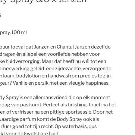
5
pray, 100 ml
 puur toeval dat Janzen en Chantal Janzen dezelfde
ragen én allebei een voorliefde hebben voor
jke huidverzorging. Maar dat heeft nu wél tot een
samenwerking geleid: een zijdezachte, verzorgende
foam, bodylotion en handwash om precies te zijn.
geur? Vanille en perzik met een vleugje happiness.
y Spray is een allemansvriend die op elk moment
 dag van pas komt. Perfect als finishing-touch na het
n of verfrisser na een pittige sportsessie. Door het
aardige parfum komt de Body Spray ook als
rfum goed tot zijn recht. Op waterbasis, dus
kt voor de kwetsbare huid.