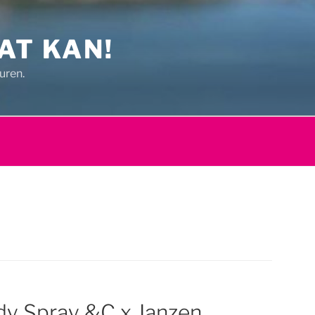
AT KAN!
uren.
y Spray &C x Janzen