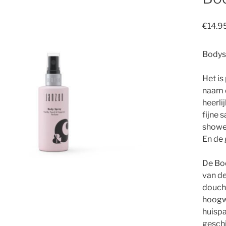
€
14.9
Bodys
Het is
naam d
heerli
fijne 
shower
En de 
De Bod
van de
douche
hoogw
huispa
geschi