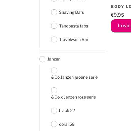
BODY L
Shaving Bars
€
9.95
In wi
Tandpasta tabs
Travelwash Bar
Janzen
&Co Janzen groene serie
&Co x Janzen roze serie
black 22
coral 58