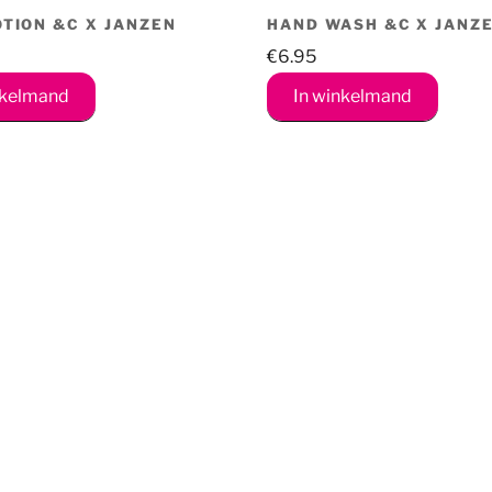
OTION &C X JANZEN
HAND WASH &C X JANZ
€
6.95
nkelmand
In winkelmand