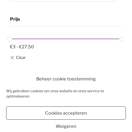
Prijs
€
3
-
€
27.50
Beheer cookie toestemming
Wij gebruiken cookies om onze website en onze service te
optimaliseren.
WEBSHOP
BESTELLEN
Cookies accepteren
WINKELMAND
VESTIGINGEN
Weigeren
CONTACT