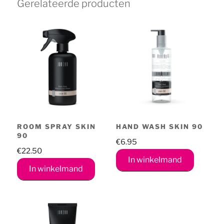
Gerelateerde producten
aantal
ROOM SPRAY SKIN
HAND WASH SKIN 90
90
€
6.95
€
22.50
In winkelmand
In winkelmand