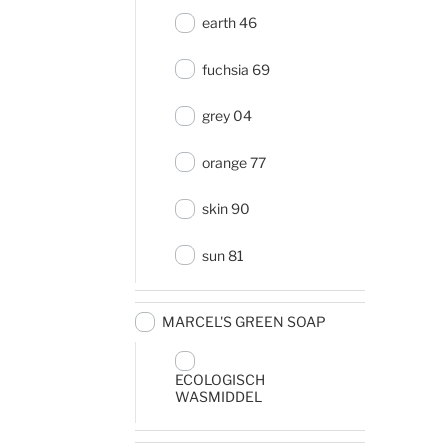
earth 46
fuchsia 69
grey 04
orange 77
skin 90
sun 81
MARCEL'S GREEN SOAP
ECOLOGISCH
WASMIDDEL