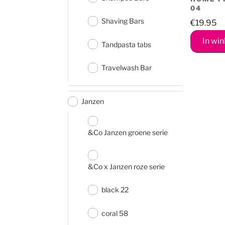
04
Shaving Bars
€
19.95
In wi
Tandpasta tabs
Travelwash Bar
Janzen
&Co Janzen groene serie
&Co x Janzen roze serie
black 22
coral 58