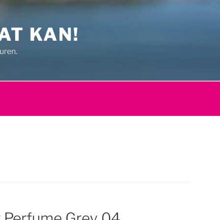
AT KAN!
uren.
 Perfume Grey 04