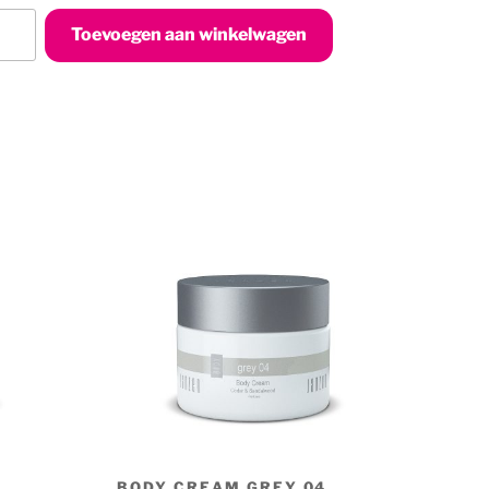
Toevoegen aan winkelwagen
ume
BODY CREAM GREY 04