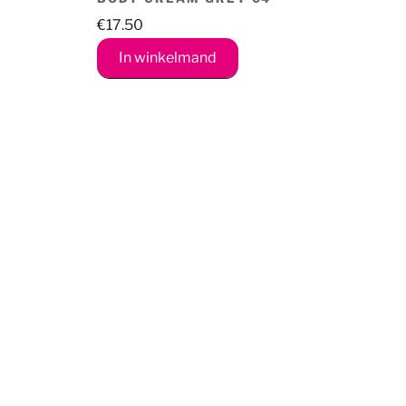
€
17.50
In winkelmand