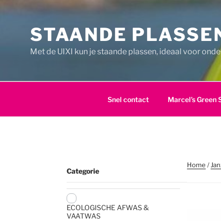
Ga
naar
STAANDE PLASSEN
de
inhoud
Met de UIXI kun je staande plassen, ideaal voor ond
Snel contact
Marcel’s Green 
Home
/
Jan
Categorie
ECOLOGISCHE AFWAS &
VAATWAS