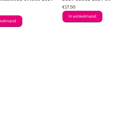
€
17.50
In winkelmand
nkelmand