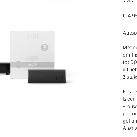
€
14.9
Autop
Met d
omrin
tot 60
uit he
2 stuk
Fris a
is een
vrouw.
parfum
geflan
Austra