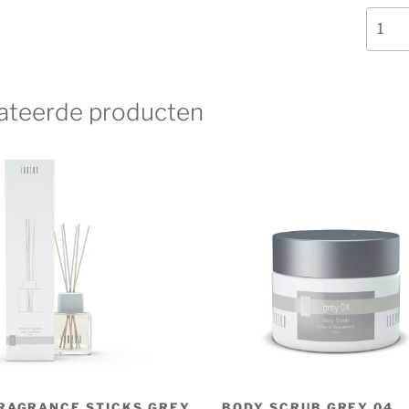
Car
Perf
Grey
04
aantal
ateerde producten
RAGRANCE STICKS GREY
BODY SCRUB GREY 04