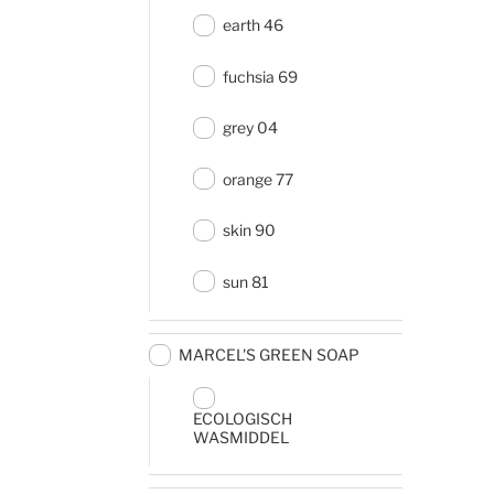
earth 46
fuchsia 69
grey 04
orange 77
skin 90
sun 81
MARCEL'S GREEN SOAP
ECOLOGISCH
WASMIDDEL