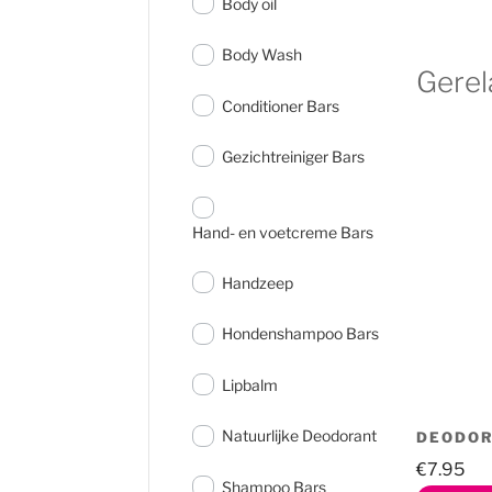
Body oil
Body Wash
Gerel
Conditioner Bars
Gezichtreiniger Bars
Hand- en voetcreme Bars
Handzeep
Hondenshampoo Bars
Lipbalm
Natuurlijke Deodorant
DEODOR
€
7.95
Shampoo Bars