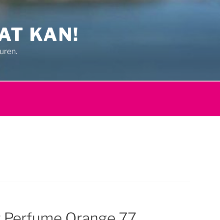
AT KAN!
uren.
 Perfume Orange 77