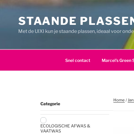
Ga
naar
STAANDE PLASSEN
de
inhoud
Met de UIXI kun je staande plassen, ideaal voor ond
Snel contact
Marcel’s Green 
Home
/
Jan
Categorie
ECOLOGISCHE AFWAS &
VAATWAS