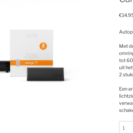
€
14.9
Autop
Met d
omrin
tot 60
uit he
2 stuk
Een ar
lichtz
verwac
schake
Car
Perf