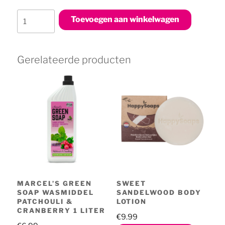
Coco
Toevoegen aan winkelwagen
Nuts
Body
Lotion
Gerelateerde producten
aantal
MARCEL’S GREEN
SWEET
SOAP WASMIDDEL
SANDELWOOD BODY
PATCHOULI &
LOTION
CRANBERRY 1 LITER
€
9.99