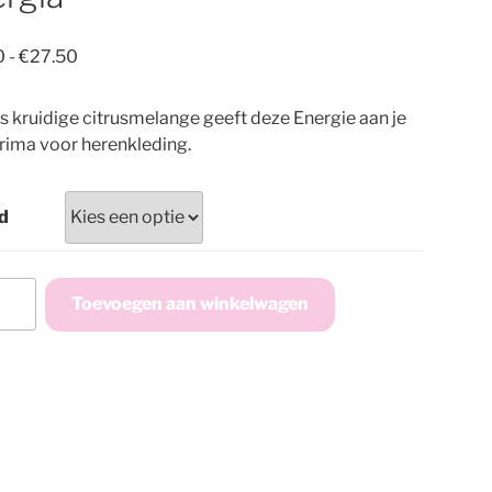
Prijsklasse:
0
-
€
27.50
€10.50
tot
is kruidige citrusmelange geeft deze Energie aan je
€27.50
rima voor herenkleding.
d
ia
Toevoegen aan winkelwagen