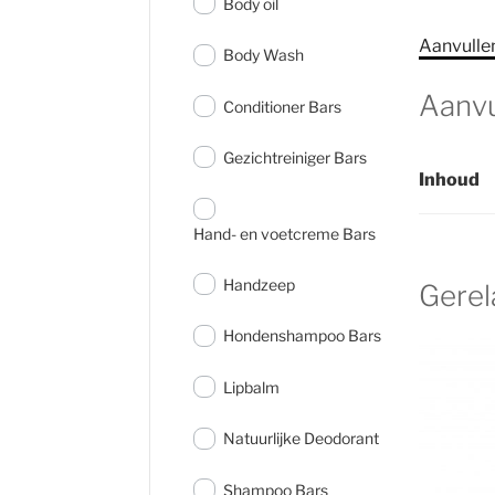
Body oil
Aanvulle
Body Wash
Aanvu
Conditioner Bars
Gezichtreiniger Bars
Inhoud
Hand- en voetcreme Bars
Handzeep
Gerel
Hondenshampoo Bars
Lipbalm
Natuurlijke Deodorant
Shampoo Bars