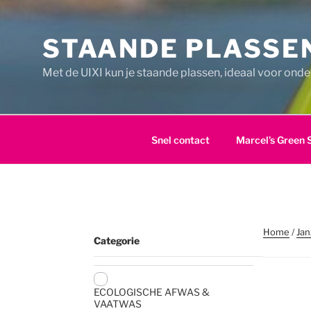
Ga
naar
STAANDE PLASSEN
de
inhoud
Met de UIXI kun je staande plassen, ideaal voor ond
Snel contact
Marcel’s Green 
Home
/
Jan
Categorie
ECOLOGISCHE AFWAS &
VAATWAS