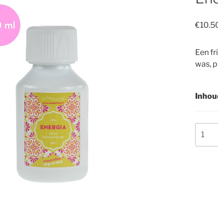
€
10.5
Een fr
was, p
Inhou
Energ
aantal