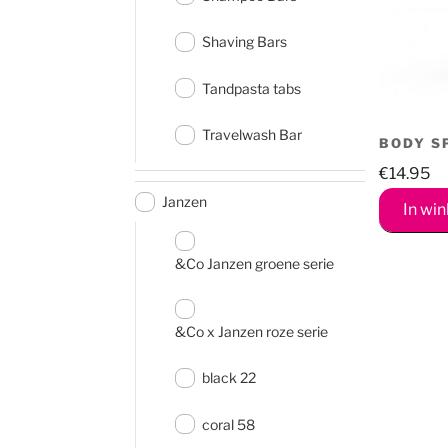
Shaving Bars
Tandpasta tabs
Travelwash Bar
BODY S
€
14.95
Janzen
In wi
&Co Janzen groene serie
&Co x Janzen roze serie
black 22
coral 58