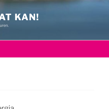
AT KAN!
uren.
rgia