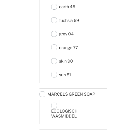
earth 46
fuchsia 69
grey 04
orange 77
skin 90
sun 81
MARCEL'S GREEN SOAP
ECOLOGISCH
WASMIDDEL