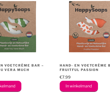
EN VOETCRÈME BAR –
HAND- EN VOETCRÈME 
OU VERA MUCH
FRUITFUL PASSION
€
7.99
nkelmand
In winkelmand