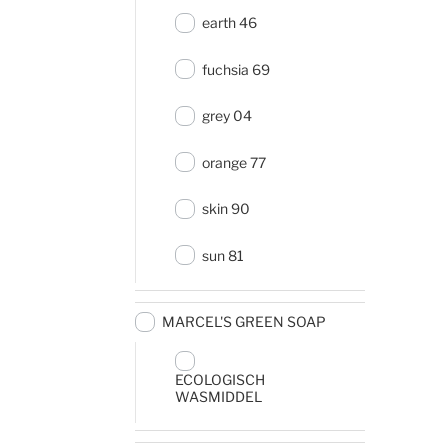
earth 46
fuchsia 69
grey 04
orange 77
skin 90
sun 81
MARCEL'S GREEN SOAP
ECOLOGISCH
WASMIDDEL