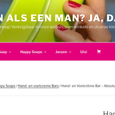
 ALS EEN MAN? JA, D
erweg! Verkrijgbaar in onze webshop en winkels en diverse kle
W
Soap
Happy Soaps
Janzen
Uixi
i
n
k
e
l
m
ppy Soaps
/
Hand- en voetcreme Bars
/ Hand- en Voetcrème Bar – Absolu
a
n
d
Han