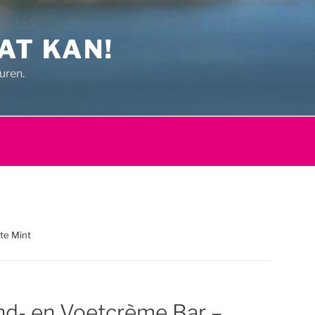
AT KAN!
uren.
te Mint
d- en Voetcrème Bar –