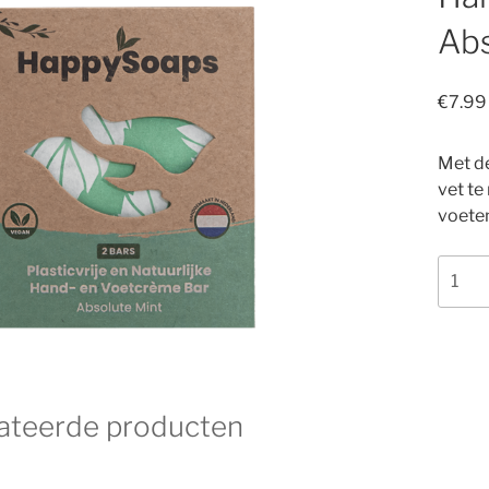
Abs
€
7.99
Met de
vet te
voeten
Hand-
en
Voetc
Bar
–
Absol
ateerde producten
Mint
aantal