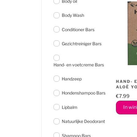
Body oil
Body Wash
Conditioner Bars
Gezichtreiniger Bars
Hand- en voetcreme Bars
Handzeep
HAND- 
ALOË Y
Hondenshampoo Bars
€
7.99
In wi
Lipbalm
Natuurlijke Deodorant
Shampoo Bars