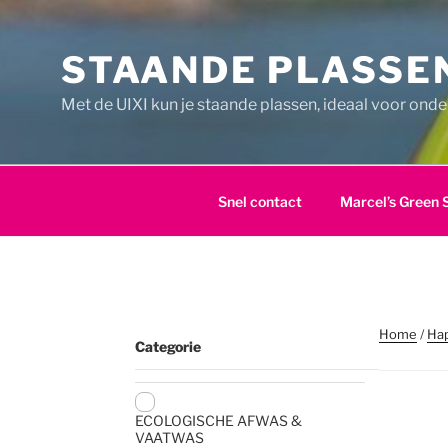
Ga
naar
STAANDE PLASSEN
de
inhoud
Met de UIXI kun je staande plassen, ideaal voor ond
Snel contact
Marcel’s Green 
Home
/
Ha
Categorie
ECOLOGISCHE AFWAS &
VAATWAS