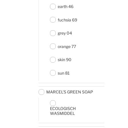
earth 46
fuchsia 69
grey 04
orange 77
skin 90
sun 81
MARCEL'S GREEN SOAP
ECOLOGISCH
WASMIDDEL