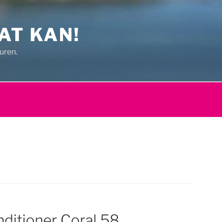
AT KAN!
uren.
ditioner Coral 58