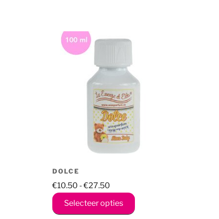
DOLCE
Prijsklasse:
€
10.50
-
€
27.50
€10.50
Dit
Selecteer opties
tot
uct
product