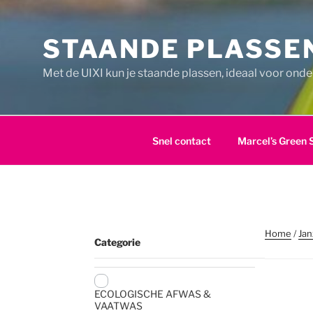
Ga
naar
STAANDE PLASSEN
de
inhoud
Met de UIXI kun je staande plassen, ideaal voor ond
Snel contact
Marcel’s Green 
Home
/
Jan
Categorie
ECOLOGISCHE AFWAS &
VAATWAS