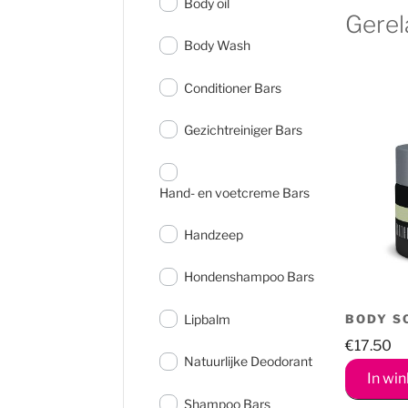
Body oil
Gerel
Body Wash
Conditioner Bars
Gezichtreiniger Bars
Hand- en voetcreme Bars
Handzeep
Hondenshampoo Bars
BODY S
Lipbalm
€
17.50
Natuurlijke Deodorant
In wi
Shampoo Bars