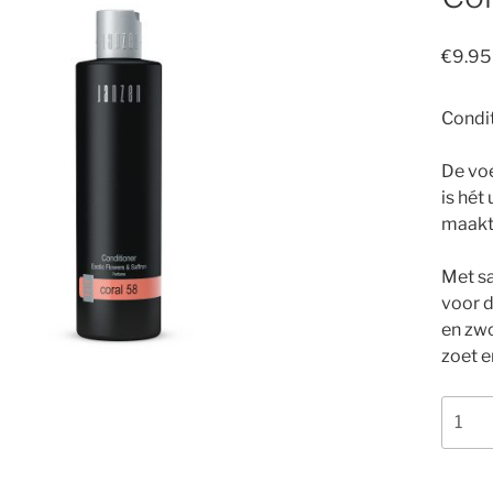
€
9.95
Condit
De voe
is hé
maakt 
Met sa
voor d
en zwo
zoet en
Condi
Coral
58
aantal