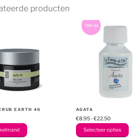
ateerde producten
CRUB EARTH 46
AGATA
Prijsklasse:
€
8.95
-
€
22.50
€8.95
Dit
nkelmand
Selecteer opties
tot
prod