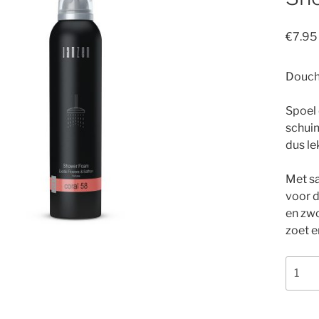
€
7.95
Douch
Spoel 
schuim
dus le
Met sa
voor d
en zwo
zoet en
Show
Foam
Coral
58