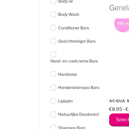
Body oil
Gerel
Body Wash
Conditioner Bars
Gezichtreiniger Bars
Hand- en voetcreme Bars
Handzeep
Hondenshampoo Bars
ACQUA 
Lipbalm
€
8.95
-
€
Natuurlijke Deodorant
Selec
Shampoo Bars