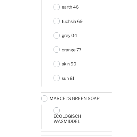
earth 46
fuchsia 69
grey 04
orange 77
skin 90
sun 81
MARCEL'S GREEN SOAP
ECOLOGISCH
WASMIDDEL