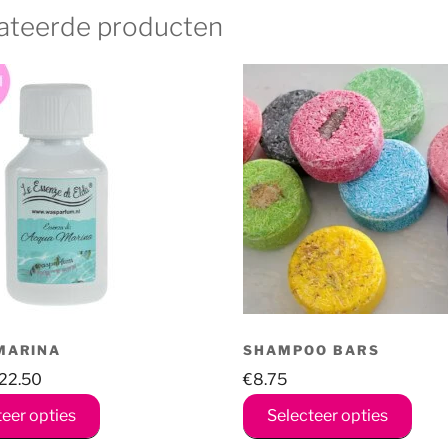
aantal
ateerde producten
MARINA
SHAMPOO BARS
Prijsklasse:
22.50
€
8.75
€8.95
Dit
Dit
teer opties
Selecteer opties
tot
product
prod