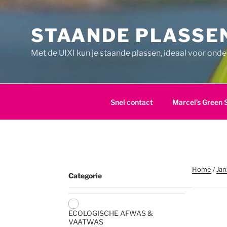
Ga
naar
STAANDE PLASSEN
de
inhoud
Met de UIXI kun je staande plassen, ideaal voor ond
Snel contact
Marcel’s Green 
Home
/
Jan
Categorie
ECOLOGISCHE AFWAS &
VAATWAS