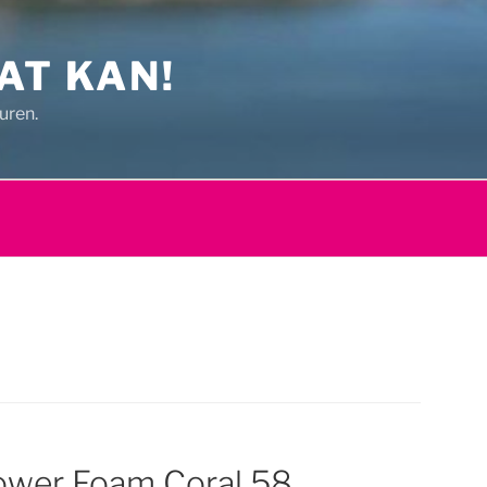
AT KAN!
uren.
ower Foam Coral 58