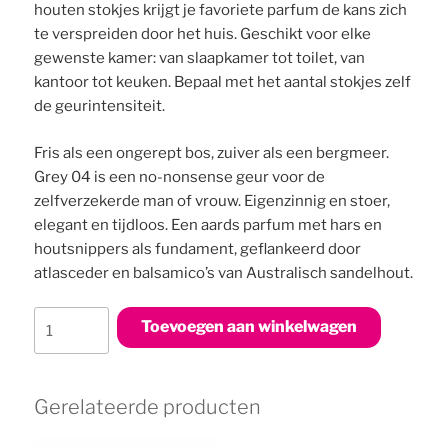
houten stokjes krijgt je favoriete parfum de kans zich
te verspreiden door het huis. Geschikt voor elke
gewenste kamer: van slaapkamer tot toilet, van
kantoor tot keuken. Bepaal met het aantal stokjes zelf
de geurintensiteit.
Fris als een ongerept bos, zuiver als een bergmeer.
Grey 04 is een no-nonsense geur voor de
zelfverzekerde man of vrouw. Eigenzinnig en stoer,
elegant en tijdloos. Een aards parfum met hars en
houtsnippers als fundament, geflankeerd door
atlasceder en balsamico’s van Australisch sandelhout.
Home
Toevoegen aan winkelwagen
Fragrance
Sticks
Grey
Gerelateerde producten
04
aantal