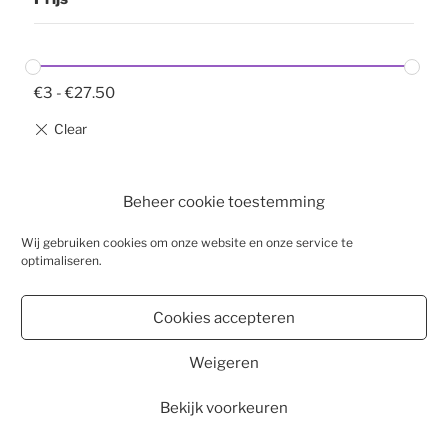
€
3
-
€
27.50
Beheer cookie toestemming
Wij gebruiken cookies om onze website en onze service te
optimaliseren.
WEBSHOP
BESTELLEN
Cookies accepteren
WINKELMAND
VESTIGINGEN
Weigeren
CONTACT
2026
Bekijk voorkeuren